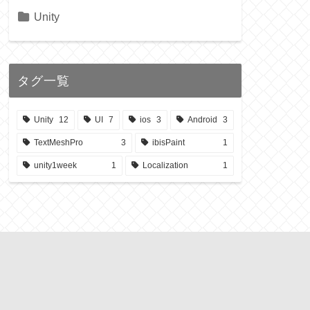
Unity
タグ一覧
Unity
12
UI
7
ios
3
Android
3
TextMeshPro
3
ibisPaint
1
unity1week
1
Localization
1